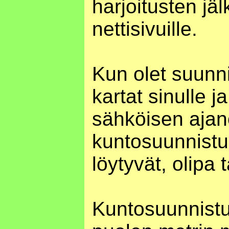
harjoitusten jäl
nettisivuille.
Kun olet suunni
kartat sinulle j
sähköisen ajan
kuntosuunnistuks
löytyvät, olipa 
Kuntosuunnistus