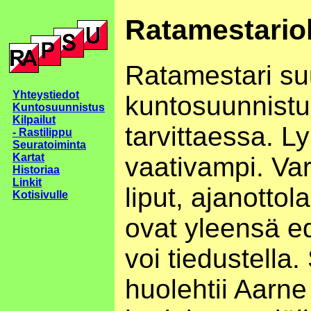
Ratamestario
Ratamestari suu
Yhteystiedot
kuntosuunnistuk
Kuntosuunnistus
Kilpailut
tarvittaessa. L
- Rastilippu
Seuratoiminta
Kartat
vaativampi. Var
Historiaa
Linkit
liput, ajanottol
Kotisivulle
ovat yleensä ede
voi tiedustella
huolehtii Aarne 