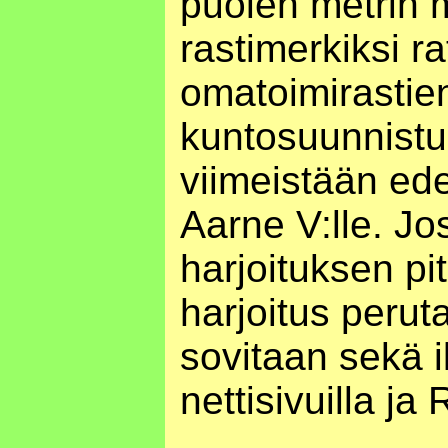
puolen metrin 
rastimerkiksi r
omatoimirastien
kuntosuunnistu
viimeistään ed
Aarne V:lle. Jo
harjoituksen pi
harjoitus perut
sovitaan sekä 
nettisivuilla ja