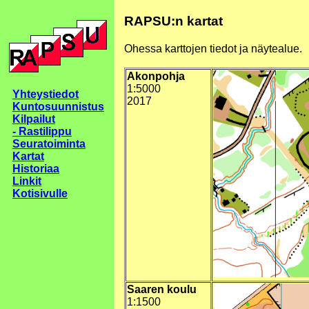
RAPSU:n kartat
Ohessa karttojen tiedot ja näytealue.
Akonpohja
1:5000
Yhteystiedot
2017
Kuntosuunnistus
Kilpailut
- Rastilippu
Seuratoiminta
Kartat
Historiaa
Linkit
Kotisivulle
Saaren koulu
1:1500