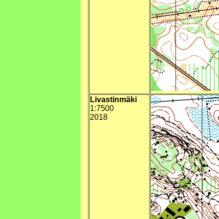
Livastinmäki
1:7500
2018